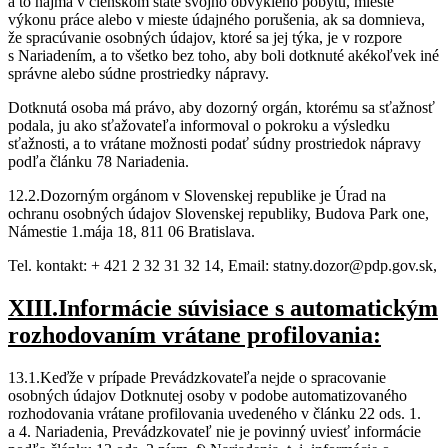
a to najmä v členskom štáte svojho obvyklého pobytu, mieste
výkonu práce alebo v mieste údajného porušenia, ak sa domnieva,
že spracúvanie osobných údajov, ktoré sa jej týka, je v rozpore
s Nariadením, a to všetko bez toho, aby boli dotknuté akékoľvek iné
správne alebo súdne prostriedky nápravy.
Dotknutá osoba má právo, aby dozorný orgán, ktorému sa sťažnosť
podala, ju ako sťažovateľa informoval o pokroku a výsledku
sťažnosti, a to vrátane možnosti podať súdny prostriedok nápravy
podľa článku 78 Nariadenia.
12.2.Dozorným orgánom v Slovenskej republike je Úrad na
ochranu osobných údajov Slovenskej republiky, Budova Park one,
Námestie 1.mája 18, 811 06 Bratislava.
Tel. kontakt: + 421 2 32 31 32 14, Email: statny.dozor@pdp.gov.sk,
XIII.Informácie súvisiace s automatickým
rozhodovaním vrátane profilovania:
13.1.Keďže v prípade Prevádzkovateľa nejde o spracovanie
osobných údajov Dotknutej osoby v podobe automatizovaného
rozhodovania vrátane profilovania uvedeného v článku 22 ods. 1.
a 4. Nariadenia, Prevádzkovateľ nie je povinný uviesť informácie