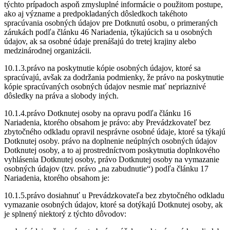
týchto prípadoch aspoň zmysluplné informácie o použitom postupe,
ako aj význame a predpokladaných dôsledkoch takéhoto
spracúvania osobných údajov pre Dotknutú osobu, o primeraných
zárukách podľa článku 46 Nariadenia, týkajúcich sa u osobných
údajov, ak sa osobné údaje prenášajú do tretej krajiny alebo
medzinárodnej organizácii.
10.1.3.právo na poskytnutie kópie osobných údajov, ktoré sa
spracúvajú, avšak za dodržania podmienky, že právo na poskytnutie
kópie spracúvaných osobných údajov nesmie mať nepriaznivé
dôsledky na práva a slobody iných.
10.1.4.právo Dotknutej osoby na opravu podľa článku 16
Nariadenia, ktorého obsahom je právo: aby Prevádzkovateľ bez
zbytočného odkladu opravil nesprávne osobné údaje, ktoré sa týkajú
Dotknutej osoby. právo na doplnenie neúplných osobných údajov
Dotknutej osoby, a to aj prostredníctvom poskytnutia doplnkového
vyhlásenia Dotknutej osoby, právo Dotknutej osoby na vymazanie
osobných údajov (tzv. právo „na zabudnutie“) podľa článku 17
Nariadenia, ktorého obsahom je:
10.1.5.právo dosiahnuť u Prevádzkovateľa bez zbytočného odkladu
vymazanie osobných údajov, ktoré sa dotýkajú Dotknutej osoby, ak
je splnený niektorý z týchto dôvodov: