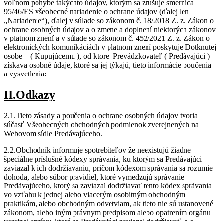
voľnom pohybe takýchto údajov, ktorým sa zrušuje smernica
95/46/ES všeobecné nariadenie o ochrane údajov (ďalej len
„Nariadenie“), ďalej v súlade so zákonom č. 18/2018 Z. z. Zákon o
ochrane osobných údajov a o zmene a doplnení niektorých zákonov
v platnom znení a v súlade so zákonom č. 452/2021 Z. z. Zákon o
elektronických komunikáciách v platnom znení poskytuje Dotknutej
osobe – ( Kupujúcemu ), od ktorej Prevádzkovateľ ( Predávajúci )
získava osobné údaje, ktoré sa jej týkajú, tieto informácie poučenia
a vysvetlenia:
II.Odkazy
2.1.Tieto zásady a poučenia o ochrane osobných údajov tvoria
súčasť Všeobecných obchodných podmienok zverejnených na
Webovom sídle Predávajúceho.
2.2.Obchodník informuje spotrebiteľov že neexistujú žiadne
špeciálne príslušné kódexy správania, ku ktorým sa Predávajúci
zaviazal k ich dodržiavaniu, pričom kódexom správania sa rozumie
dohoda, alebo súbor pravidiel, ktoré vymedzujú správanie
Predávajúceho, ktorý sa zaviazal dodržiavať tento kódex správania
vo vzťahu k jednej alebo viacerým osobitným obchodným
praktikám, alebo obchodným odvetviam, ak tieto nie sú ustanovené
zákonom, alebo iným právnym predpisom alebo opatrením orgánu