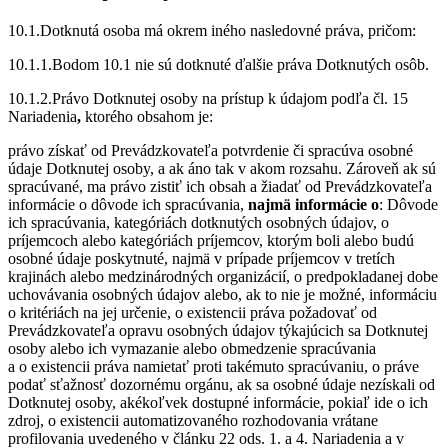
10.1.Dotknutá osoba má okrem iného nasledovné práva, pričom:
10.1.1.Bodom 10.1 nie sú dotknuté ďalšie práva Dotknutých osôb.
10.1.2.Právo Dotknutej osoby na prístup k údajom podľa čl. 15
Nariadenia
,
ktorého obsahom je:
právo získať od Prevádzkovateľa potvrdenie či spracúva osobné
údaje Dotknutej osoby, a ak áno tak v akom rozsahu. Zároveň ak sú
spracúvané, ma právo zistiť ich obsah a žiadať od Prevádzkovateľa
informácie o dôvode ich spracúvania,
najmä informácie o
: Dôvode
ich spracúvania, kategóriách dotknutých osobných údajov, o
príjemcoch alebo kategóriách príjemcov, ktorým boli alebo budú
osobné údaje poskytnuté, najmä v prípade príjemcov v tretích
krajinách alebo medzinárodných organizácií, o predpokladanej dobe
uchovávania osobných údajov alebo, ak to nie je možné, informáciu
o kritériách na jej určenie, o existencii práva požadovať od
Prevádzkovateľa opravu osobných údajov týkajúcich sa Dotknutej
osoby alebo ich vymazanie alebo obmedzenie spracúvania
a o existencii práva namietať proti takémuto spracúvaniu, o práve
podať sťažnosť dozornému orgánu, ak sa osobné údaje nezískali od
Dotknutej osoby, akékoľvek dostupné informácie, pokiaľ ide o ich
zdroj, o existencii automatizovaného rozhodovania vrátane
profilovania uvedeného v článku 22 ods. 1. a 4. Nariadenia a v