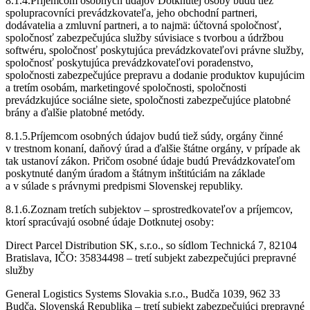
8.1.4.Príjemcom osobných údajov Dotknutej osoby budú tiež
spolupracovníci prevádzkovateľa, jeho obchodní partneri,
dodávatelia a zmluvní partneri, a to najmä: účtovná spoločnosť,
spoločnosť zabezpečujúca služby súvisiace s tvorbou a údržbou
softwéru, spoločnosť poskytujúca prevádzkovateľovi právne služby,
spoločnosť poskytujúca prevádzkovateľovi poradenstvo,
spoločnosti zabezpečujúce prepravu a dodanie produktov kupujúcim
a tretím osobám, marketingové spoločnosti, spoločnosti
prevádzkujúce sociálne siete, spoločnosti zabezpečujúce platobné
brány a ďalšie platobné metódy.
8.1.5.Príjemcom osobných údajov budú tiež súdy, orgány činné
v trestnom konaní, daňový úrad a ďalšie štátne orgány, v prípade ak
tak ustanoví zákon. Pričom osobné údaje budú Prevádzkovateľom
poskytnuté daným úradom a štátnym inštitúciám na základe
a v súlade s právnymi predpismi Slovenskej republiky.
8.1.6.Zoznam tretích subjektov – sprostredkovateľov a príjemcov,
ktorí spracúvajú osobné údaje Dotknutej osoby:
Direct Parcel Distribution SK, s.r.o., so sídlom Technická 7, 82104
Bratislava, IČO: 35834498 – tretí subjekt zabezpečujúci prepravné
služby
General Logistics Systems Slovakia s.r.o., Budča 1039, 962 33
Budča, Slovenská Republika – tretí subjekt zabezpečujúci prepravné