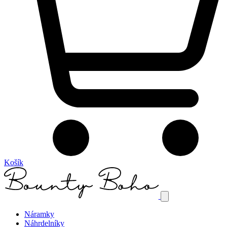
Košík
Náramky
Náhrdelníky