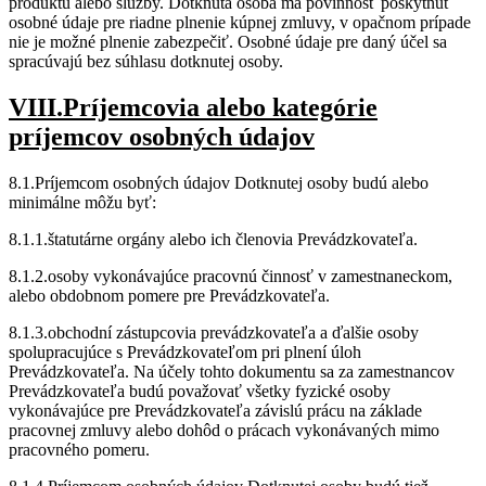
produktu alebo služby. Dotknutá osoba má povinnosť poskytnúť
osobné údaje pre riadne plnenie kúpnej zmluvy, v opačnom prípade
nie je možné plnenie zabezpečiť. Osobné údaje pre daný účel sa
spracúvajú bez súhlasu dotknutej osoby.
VIII.Príjemcovia alebo kategórie
príjemcov osobných údajov
8.1.Príjemcom osobných údajov Dotknutej osoby budú alebo
minimálne môžu byť:
8.1.1.štatutárne orgány alebo ich členovia Prevádzkovateľa.
8.1.2.osoby vykonávajúce pracovnú činnosť v zamestnaneckom,
alebo obdobnom pomere pre Prevádzkovateľa.
8.1.3.obchodní zástupcovia prevádzkovateľa a ďalšie osoby
spolupracujúce s Prevádzkovateľom pri plnení úloh
Prevádzkovateľa. Na účely tohto dokumentu sa za zamestnancov
Prevádzkovateľa budú považovať všetky fyzické osoby
vykonávajúce pre Prevádzkovateľa závislú prácu na základe
pracovnej zmluvy alebo dohôd o prácach vykonávaných mimo
pracovného pomeru.