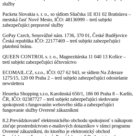
služby
Packeta Slovakia s. r. o., so sídlom Sliačska 1E 831 02 Bratislava –
mestská časť Nové Mesto, IČO: 48136999 – tretí subjekt
zabezpečujúci prepravné služby
GoPay Czech, Senovážné nám. 1736, 370 01, České Budějovice
Česká republika IČO: 22177469 – tretí subjekt zabezpečujúci
platobnú bránu.
QUEEN CONTROL s. r. o., Magnezitárska 11 040 13 Košice –
tretí subjekt zabezpečujúci účtovníctvo
ECOMAIL.CZ, s.r.o., IČO: 027 62 943, se sídlem Na Zderaze
1275/15, 120 00 Praha 2 – tretí subjekt zabezpečujúci odosielanie
newslettera
Heureka Shopping s.r.o, Karolinská 650/1, 186 00 Praha 8 – Karlín,
ČR, IČO: 02387727 – tretí subjekt zabezpečujúci sledovanie
spokojnosti s fungovaním webového sídla a zabezpečujúci
fungovanie služby Overené zákazníkmi
8.2.Prevádzkovateľ elektronického obchodu spokojnosť s nákupom
zisťuje prostredníctvom e-mailových dotazníkov v rámci programu
Overené zákazníkmi, do ktorého je elektronický obchod