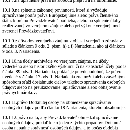
10.1.7.na uplatnenie práva na slobodu prejavu a na informácie.
10.1.8.na splnenie zákonnej povinnosti, ktorá si vyžaduje
spracúvanie podľa práva Európskej únie alebo práva členského
štátu, ktorému Prevádzkovateľ podlieha, alebo na splnenie úlohy
realizovanej vo verejnom záujme alebo pri výkone verejnej moci
zverenej Prevádzkovateľovi.
10.1.9.z dôvodov verejného záujmu v oblasti verejného zdravia v
súlade s článkom 9 ods. 2. písm. h) a i) Nariadenia, ako aj článkom
9 ods. 3. Nariadenia.
10.1.10.na účely archivácie vo verejnom záujme, na účely
vedeckého alebo historického výskumu či na štatistické účely podľa
článku 89 ods. 1. Nariadenia, pokiaľ je pravdepodobné, že právo
uvedené v článku 17 ods. 1. Nariadenia znemožní alebo závažným
spôsobom sťaží dosiahnutie cieľov takéhoto spracúvania osobných
údajov; alebo na preukazovanie, uplatňovanie alebo obhajovanie
právnych nárokov;
10.1.11.právo Dotknutej osoby na obmedzenie spracúvania
osobných údajov podľa článku 18 Nariadenia, ktorého obsahom je:
10.1.12.právo na to, aby Prevádzkovateľ obmedzil spracúvanie
osobných údajov, pokiaľ ide o jeden z týchto prípadov: Dotknutá
osoba napadne správnosť osobných údajov, a to počas obdobia