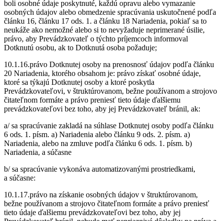
boli osobné údaje poskytnuté, každú opravu alebo vymazanie
osobných údajov alebo obmedzenie spracúvania uskutočnené podľa
článku 16, článku 17 ods. 1. a článku 18 Nariadenia, pokiaľ sa to
neukáže ako nemožné alebo si to nevyžaduje neprimerané úsilie,
právo, aby Prevádzkovateľ o týchto príjemcoch informoval
Dotknutú osobu, ak to Dotknutá osoba požaduje;
10.1.16.právo Dotknutej osoby na prenosnosť údajov podľa článku
20 Nariadenia, ktorého obsahom je: právo získať osobné údaje,
ktoré sa týkajú Dotknutej osoby a ktoré poskytla
Prevádzkovateľovi, v štruktúrovanom, bežne používanom a strojovo
čitateľnom formáte a právo preniesť tieto údaje ďalšiemu
prevádzkovateľovi bez toho, aby jej Prevádzkovateľ bránil, ak:
a/ sa spracúvanie zakladá na súhlase Dotknutej osoby podľa článku
6 ods. 1. písm. a) Nariadenia alebo článku 9 ods. 2. písm. a)
Nariadenia, alebo na zmluve podľa článku 6 ods. 1. písm. b)
Nariadenia, a súčasne
b/ sa spracúvanie vykonáva automatizovanými prostriedkami,
a súčasne:
10.1.17.právo na získanie osobných údajov v štruktúrovanom,
bežne používanom a strojovo čitateľnom formáte a právo preniesť
tieto údaje ďalšiemu prevádzkovateľovi bez toho, aby jej