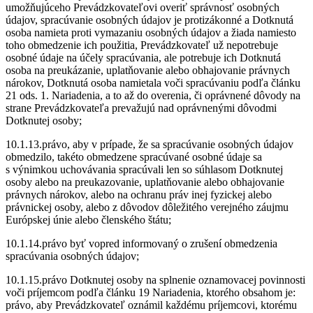
umožňujúceho Prevádzkovateľovi overiť správnosť osobných
údajov, spracúvanie osobných údajov je protizákonné a Dotknutá
osoba namieta proti vymazaniu osobných údajov a žiada namiesto
toho obmedzenie ich použitia, Prevádzkovateľ už nepotrebuje
osobné údaje na účely spracúvania, ale potrebuje ich Dotknutá
osoba na preukázanie, uplatňovanie alebo obhajovanie právnych
nárokov, Dotknutá osoba namietala voči spracúvaniu podľa článku
21 ods. 1. Nariadenia, a to až do overenia, či oprávnené dôvody na
strane Prevádzkovateľa prevažujú nad oprávnenými dôvodmi
Dotknutej osoby;
10.1.13.právo, aby v prípade, že sa spracúvanie osobných údajov
obmedzilo, takéto obmedzene spracúvané osobné údaje sa
s výnimkou uchovávania spracúvali len so súhlasom Dotknutej
osoby alebo na preukazovanie, uplatňovanie alebo obhajovanie
právnych nárokov, alebo na ochranu práv inej fyzickej alebo
právnickej osoby, alebo z dôvodov dôležitého verejného záujmu
Európskej únie alebo členského štátu;
10.1.14.právo byť vopred informovaný o zrušení obmedzenia
spracúvania osobných údajov;
10.1.15.právo Dotknutej osoby na splnenie oznamovacej povinnosti
voči príjemcom podľa článku 19 Nariadenia, ktorého obsahom je:
právo, aby Prevádzkovateľ oznámil každému príjemcovi, ktorému