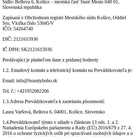
Sídlo: Bellova 6, Košice – mestská časť Staré Mesto 040 01,
Slovenská republika
Zapísaná v Obchodnom registri Mestského súdu Košice, Oddiel
Sro, Vložka číslo 53045/V
IČO: 54264740
DIČ: 2121615936
IČ DPH: SK2121615936
Predávajúci je platiteľom dane z pridanej hodnoty
1.2. Emailový kontakt a telefonický kontakt na Prevádzkovateľa je:
Email: info@bountyboho.sk
Tel. č.: +421952082206
1.3.Adresa Prevádzkovateľa k zasielaniu písomností:
Laura Varšová, Bellova 6, 04001, Košice, Slovensko
1.4.Prevádzkovateľ týmto v súlade s článkom 13 ods. 1. a 2.
Nariadenia Európskeho parlamentu a Rady (EÚ) 2016/679 z 27. 4.
2016 o ochrane fyzických osôb pri spracúvaní osobných údajov a o