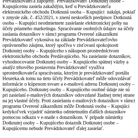
Prevádzkovateľa zapojený. Prevádzkovateľ Dotknutej osobe –
Kupujúcemu zasiela zakaždým, keď u Prevádzkovateľa
elektronického obchodu Dotknutá osoba – Kupujúci nakúpi, pokiaľ
v zmysle zák. č. 452/2021, v znení neskorších predpisov Dotknutá
osoba – Kupujúci neodmietnete zasielanie elektronickej pošty na
účely priameho marketingu. Spracúvanie osobných údajov na účely
zaslania dotazníkov v rámci programu Overené zákazníkmi
Prevádzkovateľ vykonáva na základe Prevádzkovateľovho
oprávneného záujmu, ktorý spočíva v zisťovaní spokojnosti
Dotknutej osoby – Kupujúceho s nákupom prostredníctvom
elektronického obchodu Predávajúceho. Na zasielanie dotazníkov,
vyhodnocovanie Dotknutej osoby – Kupujúceho spätnej väzby a
analýz trhového postavenia Prevádzkovateľ využíva
sprostredkovateľa spracúvania, ktorým je prevádzkovateľ portálu
Heureka.sk tomu na tieto účely Prevádzkovateľ môže odovzdávať
informácie o kúpenom tovare a e-mailovú adresu Dotknutej osoby –
Kupujúceho. Dotknutej osoby – Kupujúceho osobné údaje nie sú
pri zasielaní e-mailových dotazníkov odovzdané žiadnej tretej strane
na jej vlastné účely. Proti zasielaniu e-mailových dotazníkov v rámci
programu Overené zákazníkmi môže Dotknutá osoba – Kupujúci
kedykoľvek vyjadriť námietku odmietnutím ďalších dotazníkov
pomocou odkazu v e-maile s dotazníkom. V prípade námietky
Dotknutej osoby – Kupujúceho dotazník Dotknutej osobe –
Kupujúcemu nebude Prevádzkovateľ ďalej zasielať.