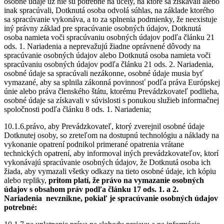
osobné údaje už nie sú potrebné na účely, na ktoré sa získavali alebo
inak spracúvali, Dotknutá osoba odvolá súhlas, na základe ktorého
sa spracúvanie vykonáva, a to za splnenia podmienky, že neexistuje
iný právny základ pre spracúvanie osobných údajov, Dotknutá
osoba namieta voči spracúvaniu osobných údajov podľa článku 21
ods. 1. Nariadenia a neprevažujú žiadne oprávnené dôvody na
spracúvanie osobných údajov alebo Dotknutá osoba namieta voči
spracúvaniu osobných údajov podľa článku 21 ods. 2. Nariadenia,
osobné údaje sa spracúvali nezákonne, osobné údaje musia byť
vymazané, aby sa splnila zákonná povinnosť podľa práva Európskej
únie alebo práva členského štátu, ktorému Prevádzkovateľ podlieha,
osobné údaje sa získavali v súvislosti s ponukou služieb informačnej
spoločnosti podľa článku 8 ods. 1. Nariadenia;
10.1.6.právo, aby Prevádzkovateľ, ktorý zverejnil osobné údaje
Dotknutej osoby, so zreteľom na dostupnú technológiu a náklady na
vykonanie opatrení podnikol primerané opatrenia vrátane
technických opatrení, aby informoval iných prevádzkovateľov, ktorí
vykonávajú spracúvanie osobných údajov, že Dotknutá osoba ich
žiada, aby vymazali všetky odkazy na tieto osobné údaje, ich kópiu
alebo repliky,
pritom platí, že právo na vymazanie osobných
údajov s obsahom práv podľa článku 17 ods. 1. a 2.
Nariadenia
nevznikne
, pokiaľ je spracúvanie osobných údajov
potrebné: