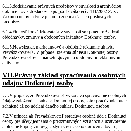
6.1.3.dodržiavanie právnych predpisov v súvislosti s archiváciou
dokumentov a dokladov napr. podľa zákona č. 431/2002 Z. z.,
Zákon o účtovníctve v platnom znení a ďalších príslušných
predpisov.
6.1.4.činnosť Prevádzkovateľa v súvislosti so splnením žiadosti,
objednávky, zmluvy a obdobných inštitútov Dotknutej osoby.
6.1.5.Newslettter, marketingové a obdobné reklamné aktivity
Prevádzkovateľa. V prípade udelenia súhlasu Dotknutej osoby
Prevádzkovateľovi s marketingovými a obdobnými reklamnými
aktivitami.
VII.Právny základ spracúvania osobných
údajov Dotknutej osoby
7.1.V prípade, že Prevádzkovateľ vykonáva spracúvanie osobných
údajov založené na súhlase Dotknutej osoby, toto spracúvanie bude
zahájené až po udelení daného súhlasu Dotknutou osobou.
7.2.V prípade ak Prevádzkovateľ spracúva osobné údaje Dotknutej
osoby pre účely jednania o predzmluvných vzťahoch a uzatvorenie
a plnenie kúpnej zmluvy, a stým súvisiaceho doručenia tovaru,