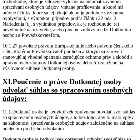
rozhodnutie, ktoré je založené výlučne na automatizovanom
spracúvaní osobných údajov, vrátane profilovania, a ktoré má
právne účinky, ktoré sa jej týkajú alebo ju podobne významne
ovplyvňujú, s výnimkou prípadov podľa článku 22 ods. 2.
Nariadenia [t.j. s výnimkou prípadov, ak je rozhodnutie: (a)
nevyhnutné na uzavretie, alebo plnenie zmluvy medzi Dotknutou
osobou a Prevádzkovateľom,
10.1.27.povolené právom Európskej únie alebo právom členského
štátu, ktorému Prevádzkovateľ podlieha a ktorým sa zároveň
stanovujú aj vhodné opatrenia zaručujúce ochranu práv a slobôd a
oprávnených záujmov Dotknutej osoby alebo (c) založené na
výslovnom súhlase Dotknutej osoby.
XI.Poučenie o práve Dotknutej osoby
odvolať súhlas so spracovaním osobných
údajov:
11.1.Dotknutá osoba je kedykoľvek oprávnená odvolať svoj súhlas
so spracovaním osobných údajov, a to bez toho, aby to malo vplyv
na zákonnosť spracúvania osobných údajov založeného na súhlase
udelenom pred jeho odvolaním.
Dotknutá osoba je kedykoľvek oprávnená odvolať svoj súhlas so