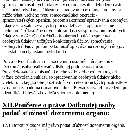
spracovaním osobných údajov – v celom rozsahu alebo len sčasti.
Čiastočné odvolanie súhlasu so spracovaním osobných údajov sa
môže týkať určitého typu spracovateľskej operácie /
spracovateľských operácií, pričom zákonnosť spracúvania osobných
údajov v rozsahu zvyšných spracovateľských operácií ostane
nedotknutá. Čiastočné odvolanie súhlasu so spracovaním osobných
údajov sa môže týkať určitého konkrétneho účelu spracúvania
osobných údajov / určitých konkrétnych účelov spracúvania
osobných údajov, pričom zákonnosť spracúvania osobných údajov
na ostatné účely ostane nedotknutá.
Právo odvolať súhlas so spracovaním osobných údajov môže
Dotknutá osoba realizovať v listinnej podobe na adresu
Prevádzkovateľa zapísanú ako jeho sídlo v obchodnom registri
v čase odvolania súhlasu so spracovaním osobných údajov alebo
v elektronickej podobe prostredníctvom elektronických prostriedkov
(zaslaním e-mailu na e-mailovú adresu Prevádzkovateľa uvedenú pri
identifikácii Prevádzkovateľa v tomto dokumente).
XII.Poučenie o práve Dotknutej osoby
podať sťažnosť dozornému orgánu:
12.1.Dotknutá osoba má právo podať sťažnosť dozornému orgánu,