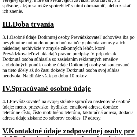
verejnej správy, ktoré sa Predávajúci zaviazal dodržiavať, a o
spôsobe, akým sa môže spotrebiteľ s nimi oboznámiť, alebo získať
ich znenie.
III.Doba trvania
3.1.Osobné údaje Dotknutej osoby Prevádzkovateľ uchováva iba po
nevyhnutne nutnú dobu potrebnú na účely plnenia zmluvy a ich
následnej archivácie v zmysle zákonných lehôt, ktoré
Prevádzkovateľovi ukladajú právne predpisy. V prípade ak
Dotknutá osoba súhlasila so zasielaním reklamných emailov
a obdobných ponúk osobné údaje Dotknutej osoby sú spracúvané
na tieto účely až do času dokedy Dotknutá osoba svoj súhlas
neodvolá. Najdlhšie však po dobu 10 rokov.
IV.Spracúvané osobné údaje
4.1.Prevádzkovateľ na svojej stránke spracúva nasledovné osobné
údaje: meno, priezvisko, bydlisko, emailová adresa, domáce
telefónne číslo, číslo mobilného telefónu, fakturačná adresa, dodacia
adresa údaje získané zo súborov cookies, IP adresy.
V.Kontaktné údaje zodpovednej osoby pre