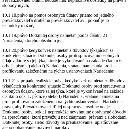
Prevádzkovateľ bránil, nebude mať nepriaznivé dôsledky na práva a
slobody iných;
10.1.18.právo na prenos osobných údajov priamo od jedného
prevádzkovateľa druhému prevádzkovateľovi, pokiaľ je to
technicky možné;
10.1.19.právo Dotknutej osoby namietať podľa článku 21
Nariadenia, ktorého obsahom je:
10.1.20.právo kedykoľvek namietať z dôvodov týkajúcich sa
konkrétnej situácie Dotknutej osoby proti spracúvaniu osobných
údajov, ktoré sa jej týka, ktoré je vykonávané na základe článku 6
ods. 1. písm. e) alebo f) Nariadenia, vrátane namietania proti
profilovaniu založenému na týchto ustanoveniach Nariadenia;
10.1.21.v prípade realizácie práva kedykoľvek namietať z dôvodov
týkajúcich sa konkrétnej situácie Dotknutej osoby proti spracúvaniu
osobných údajov, ktoré sa jej týka, ktoré je vykonávané na základe
článku 6 ods. 1. písm. e) alebo f) Nariadenia, vrátane namietania
proti profilovaniu založenému na týchto ustanoveniach Nariadenia
právo, aby Prevádzkovateľ ďalej nespracúval osobné údaje
Dotknutej osoby, pokiaľ nepreukáže nevyhnutné oprávnené dôvody
na spracúvanie, ktoré prevažujú nad záujmami, právami a slobodami
Dotknutej osoby, alebo dôvody na preukazovanie, uplatňovanie
alebo obhajovanie právnych nárokov