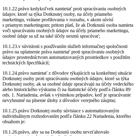
10.1.22.právo kedykoľvek namietať proti spracúvaniu osobných
údajov, ktoré sa týka Dotknutej osoby, na účely priameho
marketingu, vrátane profilovania v rozsahu, v akom súvisí
s priamym marketingom; pritom platí, že ak Dotknutá osoba namieta
voči spracúvaniu osobných údajov na účely priameho marketingu,
osobné údaje sa už na také účely nesmú spracúvať;
10.1.23.v súvislosti s používaním služieb informačnej spoločnosti
právo na uplatnenie práva namietať proti spracúvaniu osobných
údajov prostredníctvom automatizovaných prostriedkov s použitím
technických špecifikácií;
10.1.24.právo namietať z dôvodov týkajúcich sa konkrétnej situácie
Dotknutej osoby proti spracúvaniu osobných údajov, ktoré sa týka
Dotknutej osoby, ak sa osobné údaje spracúvajú na účely vedeckého
alebo historického výskumu či na štatistické účely podľa článku 89
ods. 1. Nariadenia, avšak s výnimkou prípadov, keď je spracúvanie
nevyhnutné na plnenie úlohy z dôvodov verejného záujmu;
10.1.25.právo Dotknutej osoby súvisiace s automatizovaným
individuálnym rozhodovaním podľa článku 22 Nariadenia, ktorého
obsahom je:
10.1.26.právo, aby sa na Dotknutú osobu nevzťahovalo