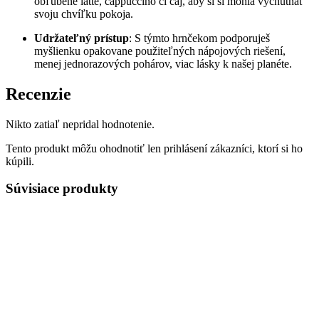
obľúbené latte, cappuccino či čaj, aby si si mohla vychutnať
svoju chvíľku pokoja.
Udržateľný prístup
: S týmto hrnčekom podporuješ
myšlienku opakovane použiteľných nápojových riešení,
menej jednorazových pohárov, viac lásky k našej planéte.
Recenzie
Nikto zatiaľ nepridal hodnotenie.
Tento produkt môžu ohodnotiť len prihlásení zákazníci, ktorí si ho
kúpili.
Súvisiace produkty