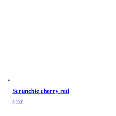
Scrunchie cherry red
6,90
€