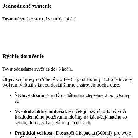
Jednoduché vrátenie
Tovar môžete bez starostí vrátiť do 14 dní.
Rýchle doručenie
Tovar odosielame zvyčajne do 48 hodín.
Objav svoj nový obľúbený Coffee Cup od Bounty Boho je tu, aby
tvoj ranný rituál s kávou dostal šmrnc a zároveň trochu duše.
Štýlový dizajn
: S milým citátom na zlepšenie dňa: „Usmej
sa“
Vysokokvalitný materiál
: Hrnček je pevný, odolný voči
každodennému používaniu ideálny na kávu/čaj/matchu so
sebou, doma, v kancelárii aj na cestách.
Praktická veľkosť
: Dostatočná kapacita (300ml) pre tvoje