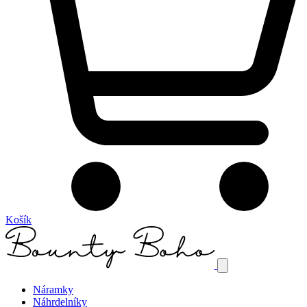
Košík
Náramky
Náhrdelníky