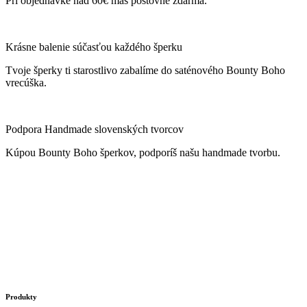
Pri objednávke nad 60€ máš poštovné zdarma.
Krásne balenie súčasťou každého šperku
Tvoje šperky ti starostlivo zabalíme do saténového Bounty Boho
vrecúška.
Podpora Handmade slovenských tvorcov
Kúpou Bounty Boho šperkov, podporíš našu handmade tvorbu.
Produkty