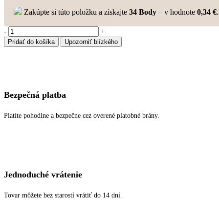
Zakúpte si túto položku a získajte
34
Body
– v hodnote
0,34
€
.
množstvo
-
+
Scrunchie
Pridať do košíka
Upozorniť blízkého
coffee
cream
Bezpečná platba
Platíte pohodlne a bezpečne cez overené platobné brány.
Jednoduché vrátenie
Tovar môžete bez starostí vrátiť do 14 dní.