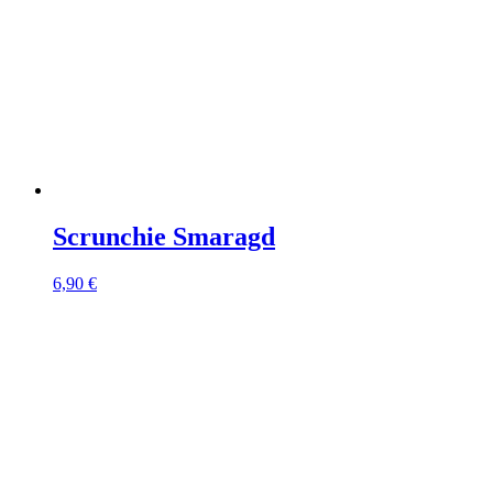
Scrunchie Smaragd
6,90
€