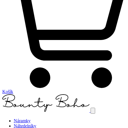
Košík
Náramky
Náhrdelníky