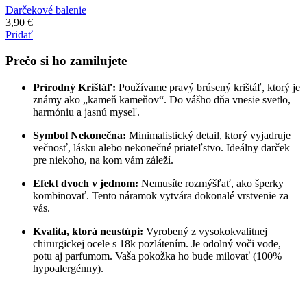
Darčekové balenie
3,90
€
Pridať
Prečo si ho zamilujete
Prírodný Krištáľ:
Používame pravý brúsený krištáľ, ktorý je
známy ako „kameň kameňov“. Do vášho dňa vnesie svetlo,
harmóniu a jasnú myseľ.
Symbol Nekonečna:
Minimalistický detail, ktorý vyjadruje
večnosť, lásku alebo nekonečné priateľstvo. Ideálny darček
pre niekoho, na kom vám záleží.
Efekt dvoch v jednom:
Nemusíte rozmýšľať, ako šperky
kombinovať. Tento náramok vytvára dokonalé vrstvenie za
vás.
Kvalita, ktorá neustúpi:
Vyrobený z vysokokvalitnej
chirurgickej ocele s 18k pozlátením. Je odolný voči vode,
potu aj parfumom. Vaša pokožka ho bude milovať (100%
hypoalergénny).