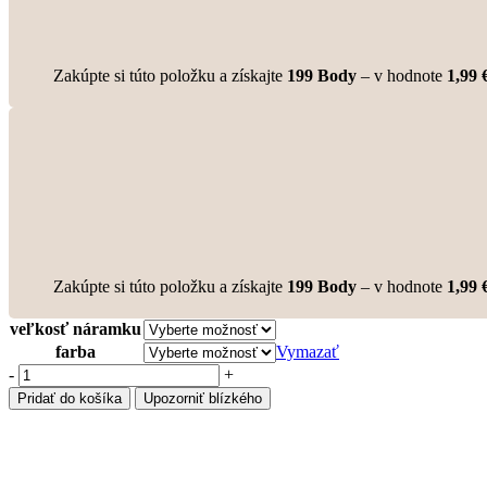
Zakúpte si túto položku a získajte
199
Body
– v hodnote
1,99
Zakúpte si túto položku a získajte
199
Body
– v hodnote
1,99
veľkosť náramku
farba
Vymazať
množstvo
-
+
Infinity
Pridať do košíka
Upozorniť blízkého
dvojitý
náramok
krištáľ