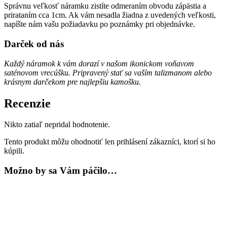
Správnu veľkosť náramku zistíte odmeraním obvodu zápästia a
prirataním cca 1cm. Ak vám nesadla žiadna z uvedených veľkosti,
napíšte nám vašu požiadavku po poznámky pri objednávke.
Darček od nás
Každý náramok k vám dorazí v našom ikonickom voňavom
saténovom vrecúšku. Pripravený stať sa vaším talizmanom alebo
krásnym darčekom pre najlepšiu kamošku.
Recenzie
Nikto zatiaľ nepridal hodnotenie.
Tento produkt môžu ohodnotiť len prihlásení zákazníci, ktorí si ho
kúpili.
Možno by sa Vám páčilo…