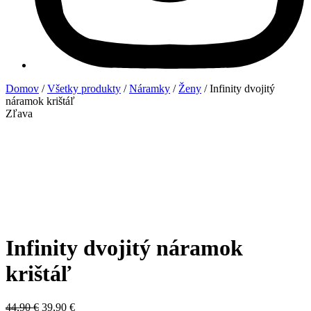
Domov
/
Všetky produkty
/
Náramky
/
Ženy
/ Infinity dvojitý
náramok krištáľ
Zľava
Infinity dvojitý náramok
krištáľ
44,90
€
39,90
€