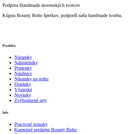
Podpora Handmade slovenských tvorcov
Kúpou Bounty Boho šperkov, podporíš našu handmade tvorbu.
Produkty
Náramky
Náhrdelníky
Prstienky
Náušnice
Náramky na nohu
Doplnky
Výpredaj
Novinky
Zvýhodnené sety
Info
Pracovné ponuky
Kamenné predajne Bounty Boho