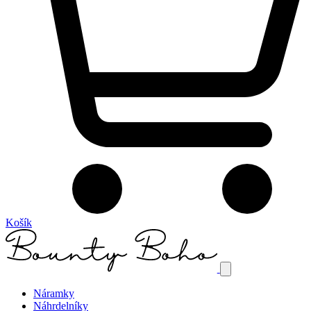
Košík
Náramky
Náhrdelníky