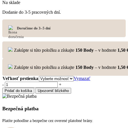
Na sklade
Dodanie do 3-5 pracovných dní.
Doručíme do 3–5 dní
Zakúpte si túto položku a získajte
150
Body
– v hodnote
1,50
Zakúpte si túto položku a získajte
150
Body
– v hodnote
1,50
Veľkosť prstienka
Vymazať
množstvo
-
+
Prstienok
Pridať do košíka
Upozorniť blízkého
River
Pearl
-
Bezpečná platba
strieborná
(Darček)
Platíte pohodlne a bezpečne cez overené platobné brány.