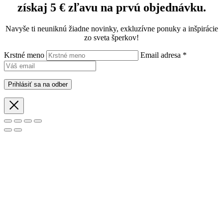
získaj 5 € zľavu na prvú objednávku.
Navyše ti neuniknú žiadne novinky, exkluzívne ponuky a inšpirácie
zo sveta šperkov!
Krstné meno
Email adresa *