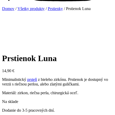
Domov
/
Všetky produkty
/
Prstienky
/ Prstienok Luna
Prstienok Luna
14,90
€
Minimalistický
prsteň
z bieleho zirkónu. Prstienok je dostupný vo
verzii s riečnou perlou, alebo zlatými guličkami.
Materiál: zirkon, riečna perla, chirurgická oceľ.
Na sklade
Dodanie do 3-5 pracovných dní.