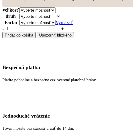
veľkosť
druh
Farba
Vymazať
množstvo
-
+
Prstienok
Pridať do košíka
Upozorniť blízkého
Luna
Bezpečná platba
Platíte pohodlne a bezpečne cez overené platobné brány.
Jednoduché vrátenie
Tovar môžete bez starostí vrátiť do 14 dní.