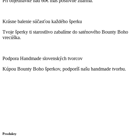
Pri objednávke nad 60€ máš poštovné zdarma.
Krásne balenie súčasťou každého šperku
Tvoje šperky ti starostlivo zabalíme do saténového Bounty Boho
vrecúška.
Podpora Handmade slovenských tvorcov
Kúpou Bounty Boho šperkov, podporíš našu handmade tvorbu.
Produkty